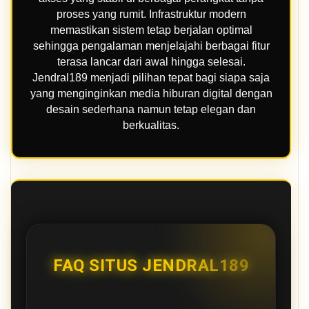
proses yang rumit. Infrastruktur modern
memastikan sistem tetap berjalan optimal
sehingga pengalaman menjelajahi berbagai fitur
terasa lancar dari awal hingga selesai.
Jendral189 menjadi pilihan tepat bagi siapa saja
yang menginginkan media hiburan digital dengan
desain sederhana namun tetap elegan dan
berkualitas.
FAQ SITUS JENDRAL189