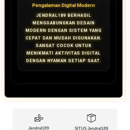
Pengalaman Digital Modern
JENDRAL189 BERHASIL
MENGGABUNGKAN DESAIN
MODERN DENGAN SISTEM YANG
CEPAT DAN MUDAH DIGUNAKAN.
SANGAT COCOK UNTUK
MENIKMATI AKTIVITAS DIGITAL
DENGAN NYAMAN SETIAP SAAT.
Jendral189
SITUS Jendral189