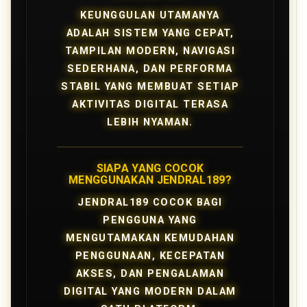
KEUNGGULAN UTAMANYA
ADALAH SISTEM YANG CEPAT,
TAMPILAN MODERN, NAVIGASI
SEDERHANA, DAN PERFORMA
STABIL YANG MEMBUAT SETIAP
AKTIVITAS DIGITAL TERASA
LEBIH NYAMAN.
SIAPA YANG COCOK
MENGGUNAKAN JENDRAL189?
JENDRAL189 COCOK BAGI
PENGGUNA YANG
MENGUTAMAKAN KEMUDAHAN
PENGGUNAAN, KECEPATAN
AKSES, DAN PENGALAMAN
DIGITAL YANG MODERN DALAM