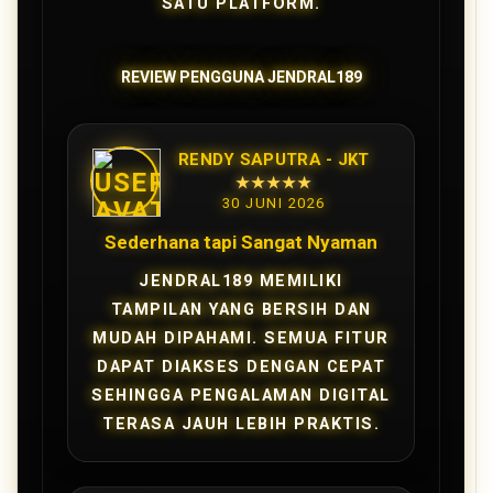
SATU PLATFORM.
REVIEW PENGGUNA JENDRAL189
RENDY SAPUTRA - JKT
★★★★★
30 JUNI 2026
Sederhana tapi Sangat Nyaman
JENDRAL189 MEMILIKI
TAMPILAN YANG BERSIH DAN
MUDAH DIPAHAMI. SEMUA FITUR
DAPAT DIAKSES DENGAN CEPAT
SEHINGGA PENGALAMAN DIGITAL
TERASA JAUH LEBIH PRAKTIS.