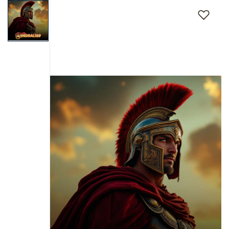
s
to
i
the
a
end
!
of
the
images
gallery